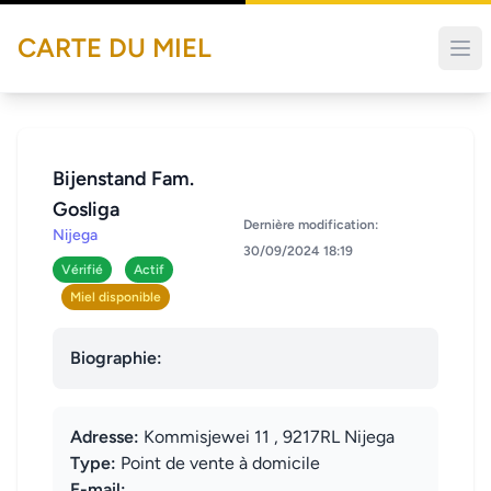
CARTE DU MIEL
Bijenstand Fam.
Gosliga
Dernière modification:
Nijega
30/09/2024 18:19
Vérifié
Actif
Miel disponible
Biographie:
Adresse:
Kommisjewei 11 , 9217RL Nijega
Type:
Point de vente à domicile
E-mail: