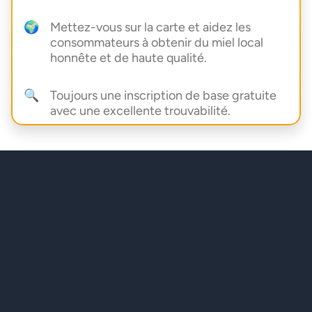
🌍
Mettez-vous sur la carte et aidez les
consommateurs à obtenir du miel local
honnête et de haute qualité.
🔍
Toujours une inscription de base gratuite
avec une excellente trouvabilité.
CARTE DU MIEL