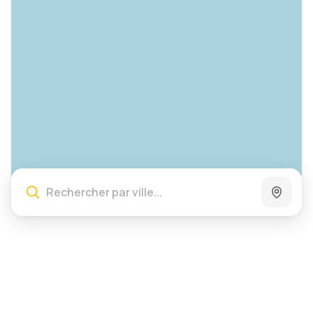
Leaflet
|
©
OpenStreetMap
contributors