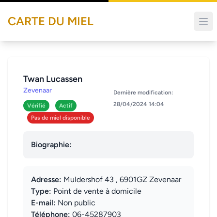
CARTE DU MIEL
Twan Lucassen
Zevenaar
Dernière modification:
28/04/2024 14:04
Vérifié
Actif
Pas de miel disponible
Biographie:
Adresse:
Muldershof 43 , 6901GZ Zevenaar
Type:
Point de vente à domicile
E-mail:
Non public
Téléphone:
06-45287903