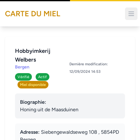
CARTE DU MIEL
Hobbyimkerij
Welbers
Dernière modification:
Bergen
12/09/2024 14:53
Vérifié
Actif
Miel disponible
Biographie:
Honing uit de Maasduinen
Adresse:
Siebengewaldseweg 108 , 5854PD
Bergen