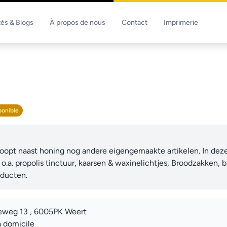
tés & Blogs
À propos de nous
Contact
Imprimerie
ponible
koopt naast honing nog andere eigengemaakte artikelen. In deze 
jn o.a. propolis tinctuur, kaarsen & waxinelichtjes, Broodzakken
oducten.
eweg 13 , 6005PK Weert
à domicile