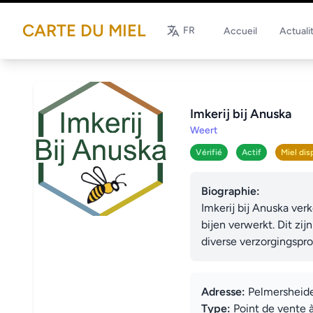
CARTE DU MIEL
FR
Accueil
Actuali
Imkerij bij Anuska
Weert
Vérifié
Actif
Miel dis
Biographie:
Imkerij bij Anuska ver
bijen verwerkt. Dit zi
diverse verzorgingspr
Adresse:
Pelmersheid
Type:
Point de vente 