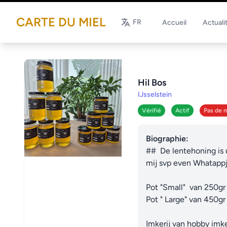
CARTE DU MIEL
FR
Accueil
Actuali
Hil Bos
IJsselstein
Vérifié
Actif
Pas de m
Biographie:
##  De lentehoning is 
mij svp even Whatappje
Pot "Small"  van 250gr 
Pot " Large" van 450gr 
Imkerij van hobby imke