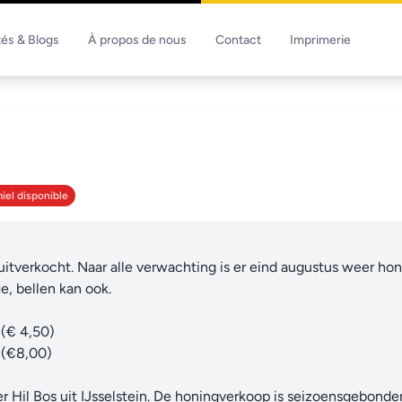
tés & Blogs
À propos de nous
Contact
Imprimerie
iel disponible
uitverkocht. Naar alle verwachting is er eind augustus weer honi
, bellen kan ook.

(€ 4,50)

(€8,00)  

r Hil Bos uit IJsselstein. De honingverkoop is seizoensgebonden,